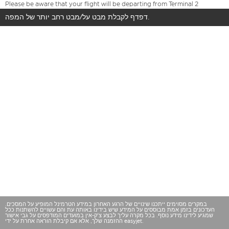
Please be aware that your flight will be departing from Terminal 2
דפדף לקבלת מבט על/מבט רחב יותר של המפה.
במקרים מסוימים ייתכנו שינויים של הרגע האחרון במידע הטרמינל המופיע על המסכים.
העדכונים בזמן אמת מבוססים על המידע שיש בידינו באותה עת והם עשויים להשתנות ככל
שמגיע לידינו מידע נוסף. בכל מקרה עליך לבצע צ'ק-אין במועדים המודפסים על גבי אישור
ההזמנה שלך, אלא אם קיבלת הוראה אחרת על ידי easyjet.