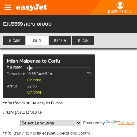
כניסה לחשבון
EJU3659 סטטוס טיסה
11 אוג׳
10 אוג׳
היום
8 אוג׳
Milan Malpensa
to
Corfu
EJU3659
T2
א׳ 9 אוג׳
19:35
Departure
On time
Arrival
22:35
On time
הטיסה מופעלת על ידי easyJet Europe
עדכונים בזמן אמת
  Powered by 
Translate
עודכן לפני 7 ימים על ידי easyJet Operations Control