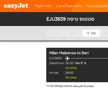
Flight info
Cars/Transfers
Sustainabili
EJU3639 סטטוס טיסה
9 אוג׳
היום
7 אוג׳
Milan Malpensa
to
Bari
EJU3639
א׳ 9 אוג׳
06:20
Departure
On time
Arrival
08:00
On time
הטיסה מופעלת על ידי easyJet Europe