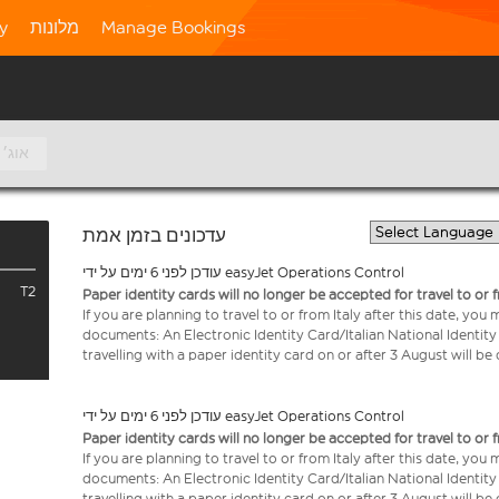
Manage Bookings
מלונות
ty
10 אוג׳
עדכונים בזמן אמת
עודכן לפני 6 ימים על ידי easyJet Operations Control
T2
Paper identity cards will no longer be accepted for travel to or 
If you are planning to travel to or from Italy after this date, you
documents: An Electronic Identity Card/Italian National Identit
travelling with a paper identity card on or after 3 August will b
עודכן לפני 6 ימים על ידי easyJet Operations Control
Paper identity cards will no longer be accepted for travel to or 
If you are planning to travel to or from Italy after this date, you
documents: An Electronic Identity Card/Italian National Identit
travelling with a paper identity card on or after 3 August will b