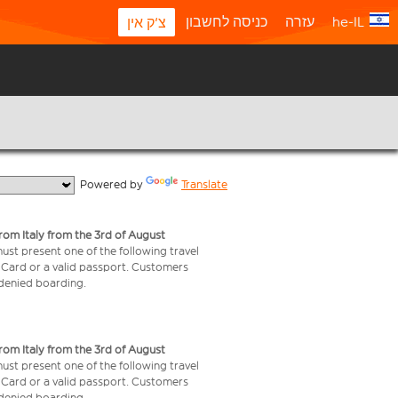
he-IL
עזרה
כניסה לחשבון
צ'ק אין
  Powered by 
Translate
from Italy from the 3rd of August
 must present one of the following travel
y Card or a valid passport. Customers
e denied boarding.
from Italy from the 3rd of August
 must present one of the following travel
y Card or a valid passport. Customers
e denied boarding.