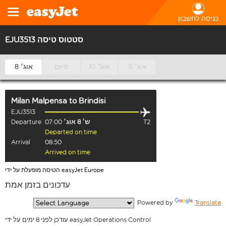
כניסה לחשבון
EJU3513 סטטוס טיסה
11 אוג׳
10 אוג׳
היום
8 אוג׳
Milan Malpensa
to
Brindisi
EJU3513
T2
ש׳ 8 אוג׳
07:00
Departure
Departed on time
Arrival
08:50
Arrived on time
הטיסה מופעלת על ידי easyJet Europe
עדכונים בזמן אמת
  Powered by 
Translate
עודכן לפני 8 ימים על ידי easyJet Operations Control