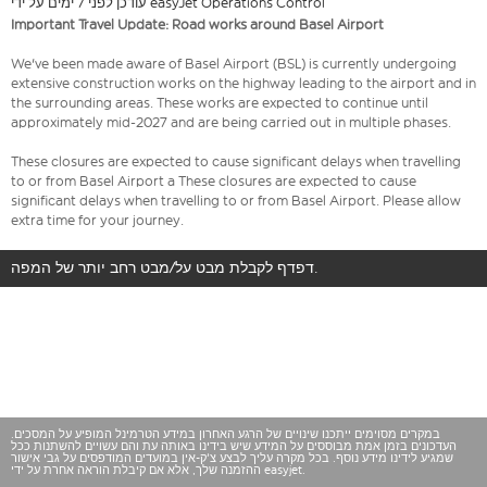
עודכן לפני 7 ימים על ידי easyJet Operations Control
Important Travel Update: Road works around Basel Airport
We've been made aware of Basel Airport (BSL) is currently undergoing
extensive construction works on the highway leading to the airport and in
the surrounding areas. These works are expected to continue until
approximately mid-2027 and are being carried out in multiple phases.
These closures are expected to cause significant delays when travelling
to or from Basel Airport a These closures are expected to cause
significant delays when travelling to or from Basel Airport. Please allow
extra time for your journey.
דפדף לקבלת מבט על/מבט רחב יותר של המפה.
במקרים מסוימים ייתכנו שינויים של הרגע האחרון במידע הטרמינל המופיע על המסכים.
העדכונים בזמן אמת מבוססים על המידע שיש בידינו באותה עת והם עשויים להשתנות ככל
שמגיע לידינו מידע נוסף. בכל מקרה עליך לבצע צ'ק-אין במועדים המודפסים על גבי אישור
ההזמנה שלך, אלא אם קיבלת הוראה אחרת על ידי easyjet.