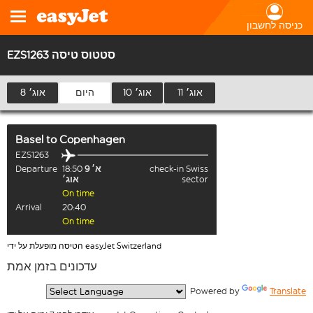
כניסה לחשבון
EZS1263 סטטוס טיסה
11 אוג׳
10 אוג׳
היום
8 אוג׳
Basel
to
Copenhagen
EZS1263
check-in Swiss
א׳ 9
18:50
Departure
sector
אוג׳
On time
Arrival
20:40
On time
הטיסה מופעלת על ידי easyJet Switzerland
עדכונים בזמן אמת
  Powered by 
Translate