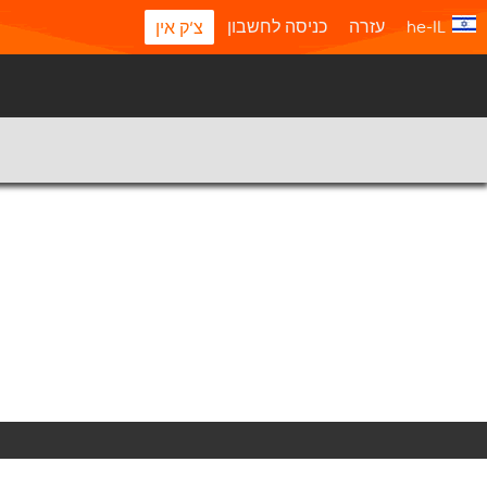
he-IL
עזרה
כניסה לחשבון
צ'ק אין