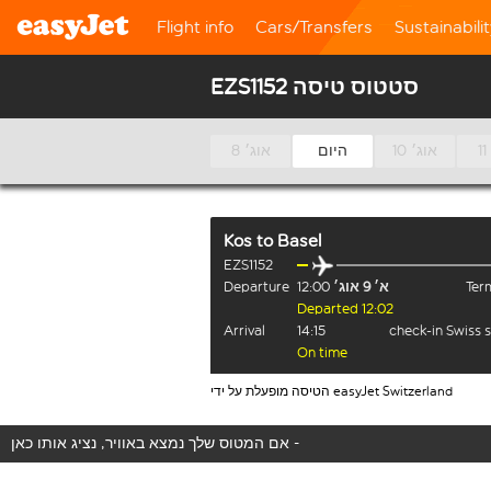
Flight info
Cars/Transfers
Sustainabili
EZS1152 סטטוס טיסה
10 אוג׳
היום
8 אוג׳
Kos
to
Basel
EZS1152
Term
א׳ 9 אוג׳
12:00
Departure
Departed 12:02
Arrival
14:15
check-in Swiss 
On time
הטיסה מופעלת על ידי easyJet Switzerland
אם המטוס שלך נמצא באוויר, נציג אותו כאן -