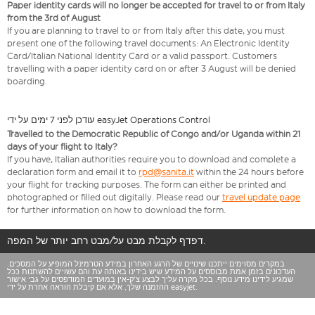
Paper identity cards will no longer be accepted for travel to or from Italy
from the 3rd of August
If you are planning to travel to or from Italy after this date, you must
present one of the following travel documents: An Electronic Identity
Card/Italian National Identity Card or a valid passport. Customers
travelling with a paper identity card on or after 3 August will be denied
boarding.
עודכן לפני 7 ימים על ידי easyJet Operations Control
Travelled to the Democratic Republic of Congo and/or Uganda within 21
days of your flight to Italy?
If you have, Italian authorities require you to download and complete a
declaration form and email it to
rpd@sanita.it
within the 24 hours before
your flight for tracking purposes. The form can either be printed and
photographed or filled out digitally. Please read our
travel update page
for further information on how to download the form.
דפדף לקבלת מבט על/מבט רחב יותר של המפה.
במקרים מסוימים ייתכנו שינויים של הרגע האחרון במידע הטרמינל המופיע על המסכים.
העדכונים בזמן אמת מבוססים על המידע שיש בידינו באותה עת והם עשויים להשתנות ככל
שמגיע לידינו מידע נוסף. בכל מקרה עליך לבצע צ'ק-אין במועדים המודפסים על גבי אישור
ההזמנה שלך, אלא אם קיבלת הוראה אחרת על ידי easyjet.