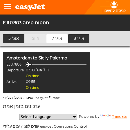
כניסה לחשבון
EJU7803 סטטוס טיסה
8 אוג׳
7 אוג׳
היום
5 אוג׳
Amsterdam
to
Sicily Palermo
EJU7803
ו׳ 7 אוג׳
07:10
Departure
On time
Arrival
09:55
On time
הטיסה מופעלת על ידי easyJet Europe
עדכונים בזמן אמת
  Powered by 
Translate
עודכן לפני 7 ימים על ידי easyJet Operations Control