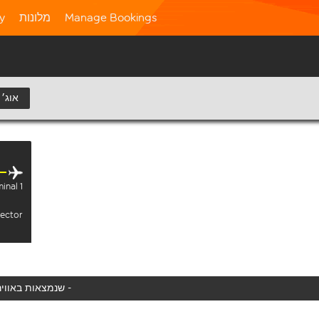
Manage Bookings
מלונות
ty
12 אוג׳
inal 1
sector
המטוס שלך לא נמצא באוויר כעת, אנו מציגים את כל טיסות easyJet שנמצאות באוויר כעת -