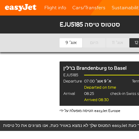
Flight info
Cars/Transfers
Sustainabili
EJU5185 סטטוס טיסה
11 אוג׳
היום
9 אוג׳
Basel
to
ברלין Brandenburg
EJU5185
Term
א׳ 9 אוג׳
07:00
Departure
Departed on time
Arrival
08:25
check-in Swiss 
Arrived 08:30
הטיסה מופעלת על ידי easyJet Europe