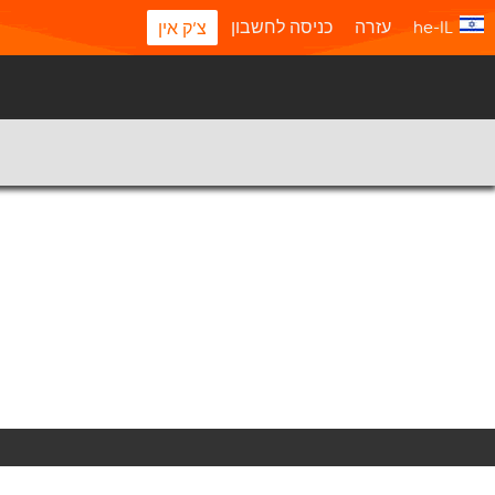
he-IL
עזרה
כניסה לחשבון
צ'ק אין