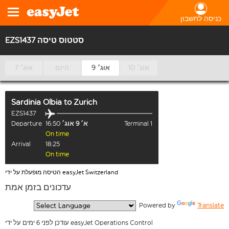
כניסה לחשבון
EZS1437 סטטוס טיסה
10 אוג׳
9 אוג׳
היום
7 אוג׳
Sardinia Olbia
to
Zurich
EZS1437
Terminal 1
א׳ 9 אוג׳
16:50
Departure
On time
Arrival
18:25
On time
הטיסה מופעלת על ידי easyJet Switzerland
עדכונים בזמן אמת
  Powered by 
Translate
עודכן לפני 6 ימים על ידי easyJet Operations Control