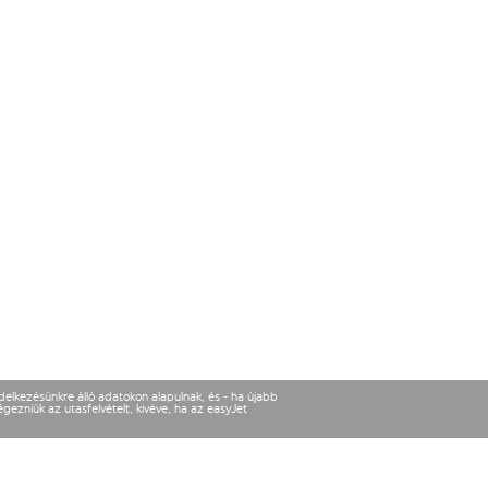
ndelkezésünkre álló adatokon alapulnak, és - ha újabb
gezniük az utasfelvételt, kivéve, ha az easyJet