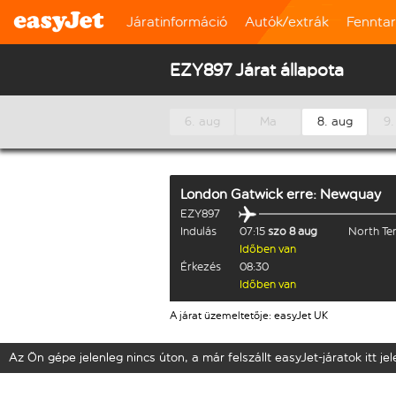
Járatinformáció
Autók/extrák
Fennta
EZY897 Járat állapota
6. aug
Ma
8. aug
9.
London Gatwick
erre:
Newquay
EZY897
Indulás
07:15
szo 8 aug
North Te
Időben van
Érkezés
08:30
Időben van
A járat üzemeltetője: easyJet UK
Az Ön gépe jelenleg nincs úton, a már felszállt easyJet-járatok itt j