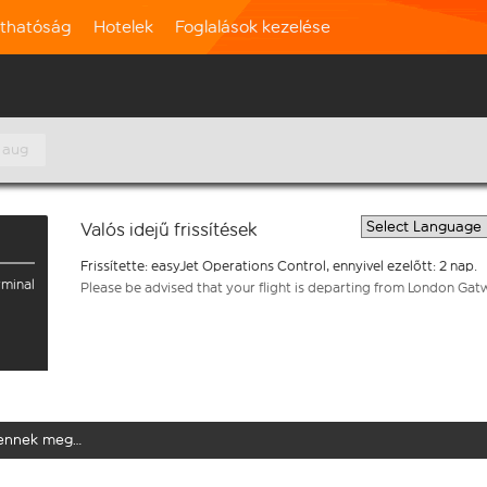
rthatóság
Hotelek
Foglalások kezelése
 aug
Valós idejű frissítések
Frissítette: easyJet Operations Control, ennyivel ezelőtt: 2 nap.
rminal
Please be advised that your flight is departing from London Gat
elennek meg…