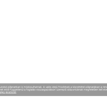
olsó pillanatban is módosulhatnak. A valós idejű frissítések a közzététel pillanatában a re
k ettől függetlenül a foglalás-visszaigazoláson szereplő időpontoknak megfelelően kell elvé
eljes járatlistát
.