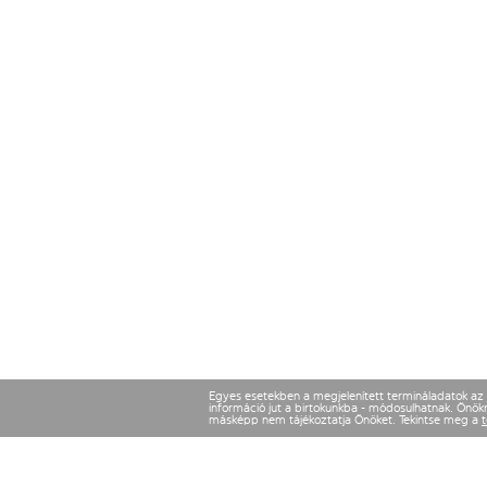
Egyes esetekben a megjelenített termináladatok az ut
információ jut a birtokunkba - módosulhatnak. Önökne
másképp nem tájékoztatja Önöket. Tekintse meg a
t