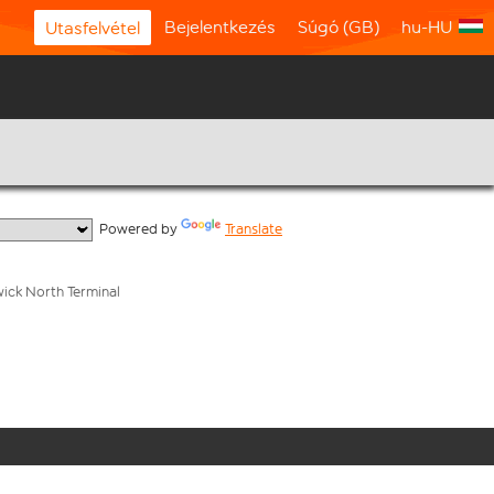
Bejelentkezés
Súgó (GB)
hu-HU
Utasfelvétel
  Powered by 
Translate
wick North Terminal