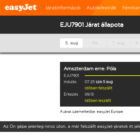
Járatinformáció
Autók/extrák
Fennta
EJU7901 Járat állapota
5. aug
Ma
7. aug
8.
Amszterdam
erre:
Póla
EJU7901
Indulás
07:25
sze 5 aug
Időben felszállt
Érkezés
09:15
Időben leszállt
A járat üzemeltetője: easyJet Europe
Az Ön gépe jelenleg nincs úton, a már felszállt easyJet-járatok itt j