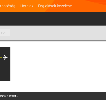
rthatóság
Hotelek
Foglalások kezelése
 aug
elennek meg…