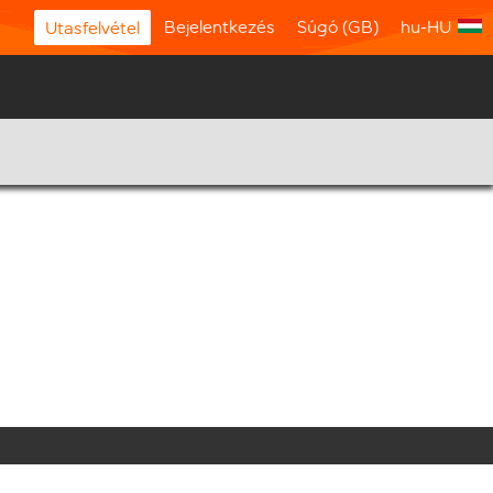
Bejelentkezés
Súgó (GB)
hu-HU
Utasfelvétel