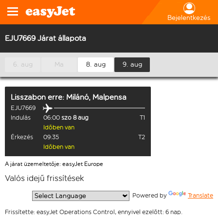
Bejelentkezés
EJU7669 Járat állapota
6. aug
Ma
8. aug
9. aug
Lisszabon
erre:
Milánó, Malpensa
EJU7669
Indulás
06:00
szo 8 aug
T1
Időben van
Érkezés
09:35
T2
Időben van
A járat üzemeltetője: easyJet Europe
Valós idejű frissítések
  Powered by 
Translate
Frissítette: easyJet Operations Control, ennyivel ezelőtt: 6 nap.