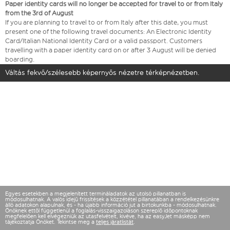
Paper identity cards will no longer be accepted for travel to or from Italy
from the 3rd of August
If you are planning to travel to or from Italy after this date, you must
present one of the following travel documents: An Electronic Identity
Card/Italian National Identity Card or a valid passport. Customers
travelling with a paper identity card on or after 3 August will be denied
boarding.
Váltás fekvő/szélesebb képernyős nézetre térképnézetben.
Egyes esetekben a megjelenített termináladatok az utolsó pillanatban is
módosulhatnak. A valós idejű frissítések a közzététel pillanatában a rendelkezésünkre
álló adatokon alapulnak, és - ha újabb információ jut a birtokunkba - módosulhatnak.
Önöknek ettől függetlenül a foglalás-visszaigazoláson szereplő időpontoknak
megfelelően kell elvégezniük az utasfelvételt, kivéve, ha az easyJet másképp nem
tájékoztatja Önöket. Tekintse meg a
teljes járatlistát
.