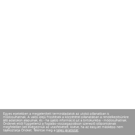
Egyes esetekben a megjelenített termináladatok az utolsó pillanatban is
módosulhatnak. A valós idejű frissítések a közzététel pillanatában a rendelkezésünkre
álló adatokon alapulnak, és - ha újabb információ jut a birtokunkba - módosulhatnak.
Önöknek ettől függetlenül a foglalás-visszaigazoláson szereplő időpontoknak
megfelelően kell elvégezniük az utasfelvételt, kivéve, ha az easyJet másképp nem
tájékoztatja Önöket. Tekintse meg a
teljes járatlistát
.