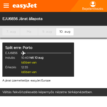
Bejelentkezés
EJU6856 Járat állapota
7. aug
Ma
9. aug
10. aug
Split
erre:
Porto
EJU6856
Indulás
10:40
hét 10 aug
Időben van
Érkezés
12:55
Időben van
A járat üzemeltetője: easyJet Europe
Váltás fekvő/szélesebb képernyős nézetre térképnézetben.