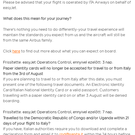
Please be advised that your flight is operated by ITA Airways on behalf of
easyJet.
What does this mean for your journey?
There's nothing you need to do differently-your travel experience will
maintain the standards you expect from us and the aircraft will still be
from the same Airbus family.
Click
here
to find out more about what you can expect on board.
Frissítette: easyJet Operations Control, ennyivel ezelőtt: 3 nap.
Paper identity cards will no longer be accepted for travel to or from Italy
from the 3rd of August
If you are planning to travel to or from Italy after this date, you must
present one of the following travel documents: An Electronic Identity
Card/Italian National Identity Card or a valid passport. Customers
travelling with a paper identity card on or after 3 August will be denied
boarding.
Frissítette: easyJet Operations Control, ennyivel ezelőtt: 7 nap.
Travelled to the Democratic Republic of Congo and/or Uganda within 21
days of your flight to Italy?
If you have, Italian authorities require you to download and complete a
declaration form and email it to
rpd@sanita.it
within the 24 hours before