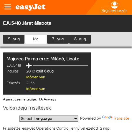
Bejelentkezés
EJU5418 Járat állapota
5. aug
Ma
7. aug
8. aug
Majorca Palma
erre:
Milánó, Linate
EJU5418
Indulás
20:10
csüt 6 aug
Időben van
Érkezés
21:55
Időben van
A járat üzemeltetője: ITA Airways
Valós idejű frissítések
  Powered by 
Translate
Frissítette: easyJet Operations Control, ennyivel ezelőtt: 2 nap.