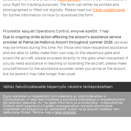
your flight for tracking purposes. The form can either be printed and
photographed or filled out digitally. Please read our
travel update page
for further information on how to download the form.
Frissítette: easyJet Operations Control, ennyivel ezelőtt: 7 nap.
Due to ongoing strike action affecting the airport's assistance service
provider at Palma de Mallorca Airport throughout summer 2026
, services
may be limited during this time. For those who have requested assistance
and are able to safely make their own way to the departure gate and
board the aircraft, please proceed directly to the gate when requested. If
you do need assistance in reaching or boarding the aircraft, please make
yourself known to the assistance provider when you arrive at the airport,
but be aware it may take longer than usual.
Váltás fekvő/szélesebb képernyős nézetre térképnézetben.
Egyes esetekben a megjelenített termináladatok az utolsó pillanatban is
módosulhatnak. A valós idejű frissítések a közzététel pillanatában a rendelkezésünkre
álló adatokon alapulnak, és - ha újabb információ jut a birtokunkba - módosulhatnak.
Önöknek ettől függetlenül a foglalás-visszaigazoláson szereplő időpontoknak
megfelelően kell elvégezniük az utasfelvételt, kivéve, ha az easyJet másképp nem
tájékoztatja Önöket. Tekintse meg a
teljes járatlistát
.