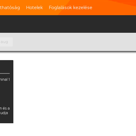
rthatóság
Hotelek
Foglalások kezelése
. aug
inal 1
n és a
tudja