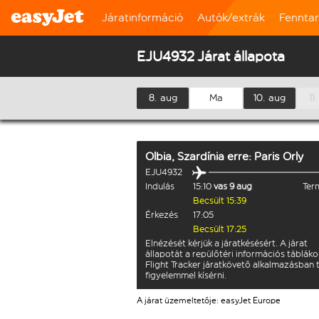
Járatinformáció
Autók/extrák
Fennta
EJU4932 Járat állapota
8. aug
Ma
10. aug
11
Olbia, Szardínia
erre:
Paris Orly
EJU4932
Indulás
15:10
vas 9 aug
Term
Becsült 15:39
Érkezés
17:05
Becsült 17:25
Elnézését kérjük a járatkésésért. A járat
állapotát a repülőtéri információs tábláko
Flight Tracker járatkövető alkalmazásban 
figyelemmel kísérni.
A járat üzemeltetője: easyJet Europe