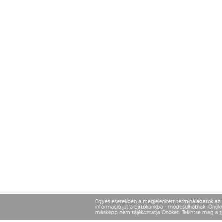
Egyes esetekben a megjelenített termináladatok az ut
információ jut a birtokunkba - módosulhatnak. Önökne
másképp nem tájékoztatja Önöket. Tekintse meg a
t