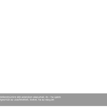
ndelkezésünkre álló adatokon alapulnak, és - ha újabb
gezniük az utasfelvételt, kivéve, ha az easyJet