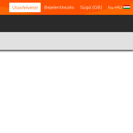
Bejelentkezés
Súgó (GB)
hu-HU
Utasfelvétel