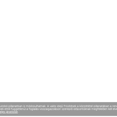
olsó pillanatban is módosulhatnak. A valós idejű frissítések a közzététel pillanatában a re
k ettől függetlenül a foglalás-visszaigazoláson szereplő időpontoknak megfelelően kell elvé
eljes járatlistát
.