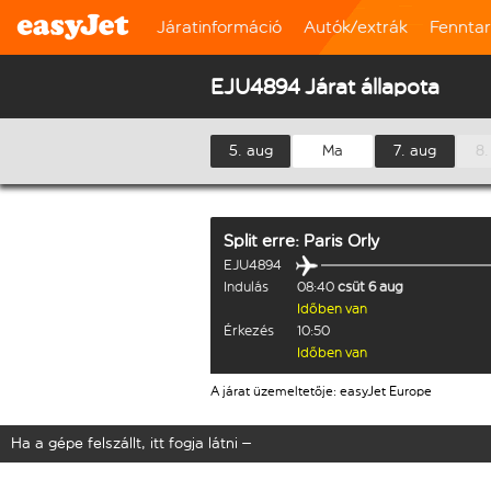
Járatinformáció
Autók/extrák
Fennta
EJU4894 Járat állapota
5. aug
Ma
7. aug
8.
Split
erre:
Paris Orly
EJU4894
Indulás
08:40
csüt 6 aug
Időben van
Érkezés
10:50
Időben van
A járat üzemeltetője: easyJet Europe
Ha a gépe felszállt, itt fogja látni –