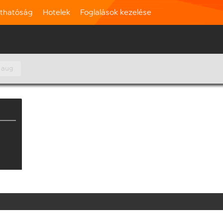
rthatóság
Hotelek
Foglalások kezelése
 aug