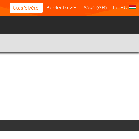
Bejelentkezés
Súgó (GB)
hu-HU
Utasfelvétel