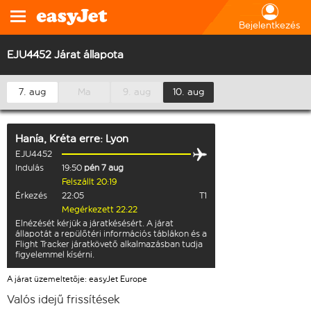
Bejelentkezés
EJU4452 Járat állapota
7. aug
Ma
9. aug
10. aug
Hanía, Kréta
erre:
Lyon
EJU4452
Indulás
19:50
pén 7 aug
Felszállt 20:19
Érkezés
22:05
T1
Megérkezett 22:22
Elnézését kérjük a járatkésésért. A járat
állapotát a repülőtéri információs táblákon és a
Flight Tracker járatkövető alkalmazásban tudja
figyelemmel kísérni.
A járat üzemeltetője: easyJet Europe
Valós idejű frissítések