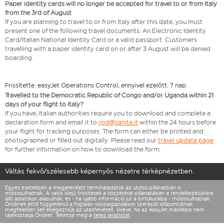
Paper identity cards will no longer be accepted for travel to or from Italy
from the 3rd of August
If you are planning to travel to or from Italy after this date, you must
present one of the following travel documents: An Electronic Identity
Card/Italian National Identity Card or a valid passport. Customers
travelling with a paper identity card on or after 3 August will be denied
boarding.
Frissítette: easyJet Operations Control, ennyivel ezelőtt: 7 nap.
Travelled to the Democratic Republic of Congo and/or Uganda within 21
days of your flight to Italy?
If you have, Italian authorities require you to download and complete a
declaration form and email it to
rpd@sanita.it
within the 24 hours before
your flight for tracking purposes. The form can either be printed and
photographed or filled out digitally. Please read our
travel update page
for further information on how to download the form.
Váltás fekvő/szélesebb képernyős nézetre térképnézetben.
Egyes esetekben a megjelenített termináladatok az utolsó pillanatban is
módosulhatnak. A valós idejű frissítések a közzététel pillanatában a rendelkezésünkre
álló adatokon alapulnak, és - ha újabb információ jut a birtokunkba - módosulhatnak.
Önöknek ettől függetlenül a foglalás-visszaigazoláson szereplő időpontoknak
megfelelően kell elvégezniük az utasfelvételt, kivéve, ha az easyJet másképp nem
tájékoztatja Önöket. Tekintse meg a
teljes járatlistát
.