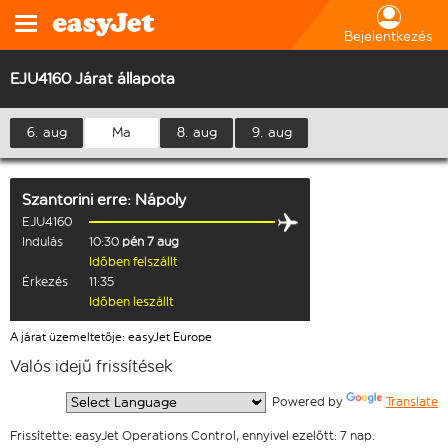
Bejelentkezés
EJU4160 Járat állapota
6. aug
Ma
8. aug
9. aug
Szantorini
erre:
Nápoly
EJU4160
Indulás
10:30
pén 7 aug
Időben felszállt
Érkezés
11:35
Időben leszállt
A járat üzemeltetője: easyJet Europe
Valós idejű frissítések
  Powered by 
Translate
Frissítette: easyJet Operations Control, ennyivel ezelőtt: 7 nap.