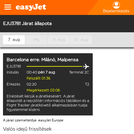
Bejelentkezés
EJU3781 Járat állapota
7. aug
Ma
9. aug
10. aug
Barcelona
erre:
Milánó, Malpensa
EJU3781
Indulás
00:40
pén 7 aug
Terminál 2C
Felszállt 01:36
Érkezés
02:20
T2
Megérkezett 03:06
Elnézését kérjük a járatkésésért. A járat
állapotát a repülőtéri információs táblákon és a
Flight Tracker járatkövető alkalmazásban tudja
figyelemmel kísérni.
A járat üzemeltetője: easyJet Europe
Valós idejű frissítések