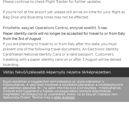
Please continue to check Flight Tracker for further updates.
If you're not at the airport yet, please still arrive on-time for your flight as
Bag Drop and Boarding times may not be affected.
Frissítette: easyJet Operations Control, ennyivel ezelőtt: 5 nap.
Paper identity cards will no longer be accepted for travel to or from Italy
from the 3rd of August
If you are planning to travel to or from Italy after this date, you must
present one of the following travel documents: An Electronic Identity
Card/Italian National Identity Card or a valid passport. Customers
travelling with a paper identity card on or after 3 August will be denied
boarding.
Váltás fekvő/szélesebb képernyős nézetre térképnézetben.
Egyes esetekben a megjelenített termináladatok az utolsó pillanatban is
módosulhatnak. A valós idejű frissítések a közzététel pillanatában a rendelkezésünkre
álló adatokon alapulnak, és - ha újabb információ jut a birtokunkba - módosulhatnak.
Önöknek ettől függetlenül a foglalás-visszaigazoláson szereplő időpontoknak
megfelelően kell elvégezniük az utasfelvételt, kivéve, ha az easyJet másképp nem
tájékoztatja Önöket. Tekintse meg a
teljes járatlistát
.