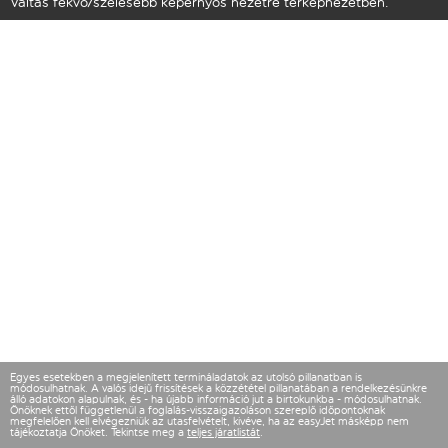
Váltás fekvő/szélesebb képernyős nézetre térképnézetben.
Egyes esetekben a megjelenített termináladatok az utolsó pillanatban is
módosulhatnak. A valós idejű frissítések a közzététel pillanatában a rendelkezésünkre
álló adatokon alapulnak, és - ha újabb információ jut a birtokunkba - módosulhatnak.
Önöknek ettől függetlenül a foglalás-visszaigazoláson szereplő időpontoknak
megfelelően kell elvégezniük az utasfelvételt, kivéve, ha az easyJet másképp nem
tájékoztatja Önöket. Tekintse meg a
teljes járatlistát
.