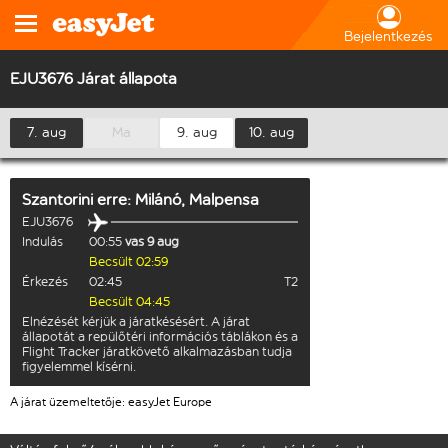
Bejelentkezés
EJU3676 Járat állapota
7. aug
Ma
9. aug
10. aug
Szantorini
erre:
Milánó, Malpensa
EJU3676
Indulás
00:55
vas 9 aug
Becsült 02:59
Érkezés
02:45
T2
Becsült 04:45
Elnézését kérjük a járatkésésért. A járat
állapotát a repülőtéri információs táblákon és a
Flight Tracker járatkövető alkalmazásban tudja
figyelemmel kísérni.
A járat üzemeltetője: easyJet Europe