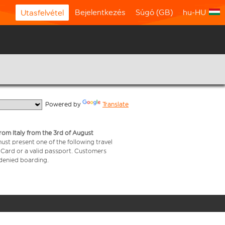
Bejelentkezés
Súgó (GB)
hu-HU
Utasfelvétel
  Powered by 
Translate
from Italy from the 3rd of August
 must present one of the following travel
y Card or a valid passport. Customers
e denied boarding.