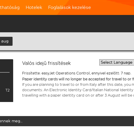
rthatóság
Hotelek
Foglalások kezelése
. aug
Valós idejű frissítések
Frissítette: easyJet Operations Control, ennyivel ezelőtt: 7 nap.
Paper identity cards will no longer be accepted for travel to or 
If you are planning to travel to or from Italy after this date, you
documents: An Electronic Identity Card/Italian National Identit
T2
travelling with a paper identity card on or after 3 August will b
elennek meg…