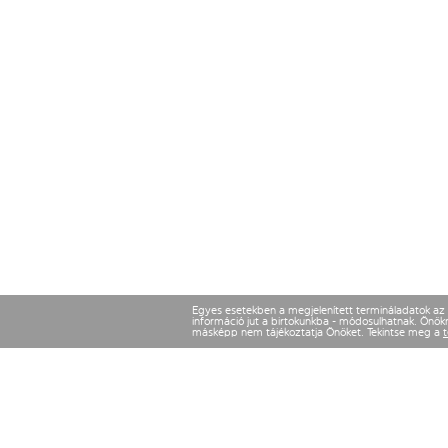
Egyes esetekben a megjelenített termináladatok az ut
információ jut a birtokunkba - módosulhatnak. Önökne
másképp nem tájékoztatja Önöket. Tekintse meg a
t