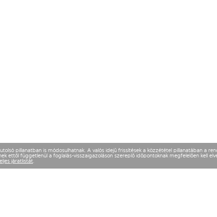
olsó pillanatban is módosulhatnak. A valós idejű frissítések a közzététel pillanatában a re
k ettől függetlenül a foglalás-visszaigazoláson szereplő időpontoknak megfelelően kell elvé
eljes járatlistát
.