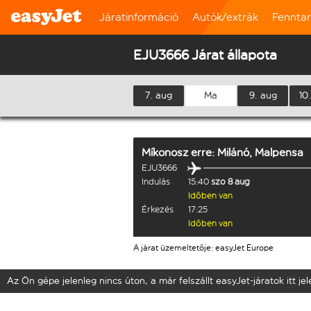
Járatinformáció
Autók/extrák
Fennta
EJU3666 Járat állapota
7. aug
Ma
9. aug
10
Míkonosz
erre:
Milánó, Malpensa
EJU3666
Indulás
15:40
szo 8 aug
Időben van
Érkezés
17:25
Időben van
A járat üzemeltetője: easyJet Europe
Az Ön gépe jelenleg nincs úton, a már felszállt easyJet-járatok itt j