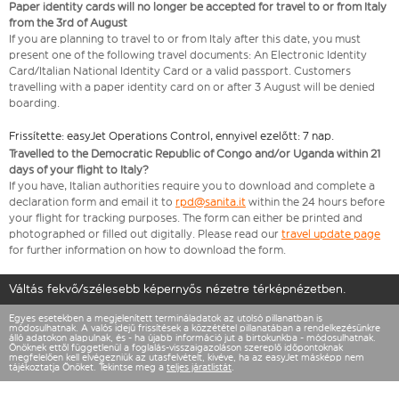
Paper identity cards will no longer be accepted for travel to or from Italy
from the 3rd of August
If you are planning to travel to or from Italy after this date, you must
present one of the following travel documents: An Electronic Identity
Card/Italian National Identity Card or a valid passport. Customers
travelling with a paper identity card on or after 3 August will be denied
boarding.
Frissítette: easyJet Operations Control, ennyivel ezelőtt: 7 nap.
Travelled to the Democratic Republic of Congo and/or Uganda within 21
days of your flight to Italy?
If you have, Italian authorities require you to download and complete a
declaration form and email it to
rpd@sanita.it
within the 24 hours before
your flight for tracking purposes. The form can either be printed and
photographed or filled out digitally. Please read our
travel update page
for further information on how to download the form.
Váltás fekvő/szélesebb képernyős nézetre térképnézetben.
Egyes esetekben a megjelenített termináladatok az utolsó pillanatban is
módosulhatnak. A valós idejű frissítések a közzététel pillanatában a rendelkezésünkre
álló adatokon alapulnak, és - ha újabb információ jut a birtokunkba - módosulhatnak.
Önöknek ettől függetlenül a foglalás-visszaigazoláson szereplő időpontoknak
megfelelően kell elvégezniük az utasfelvételt, kivéve, ha az easyJet másképp nem
tájékoztatja Önöket. Tekintse meg a
teljes járatlistát
.