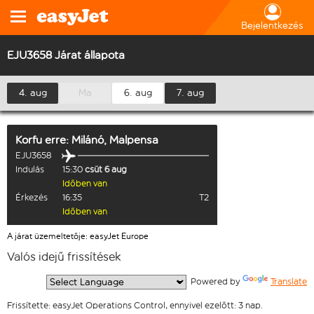
Bejelentkezés
EJU3658 Járat állapota
4. aug
Ma
6. aug
7. aug
Korfu
erre:
Milánó, Malpensa
EJU3658
Indulás
15:30
csüt 6 aug
Időben van
Érkezés
16:35
T2
Időben van
A járat üzemeltetője: easyJet Europe
Valós idejű frissítések
  Powered by 
Translate
Frissítette: easyJet Operations Control, ennyivel ezelőtt: 3 nap.