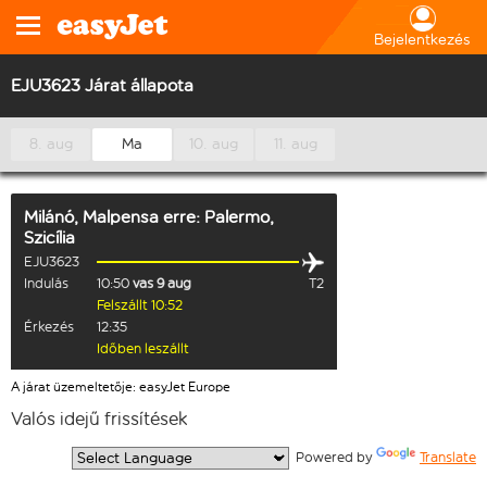
Bejelentkezés
EJU3623 Járat állapota
8. aug
Ma
10. aug
11. aug
Milánó, Malpensa
erre:
Palermo,
Szicília
EJU3623
Indulás
10:50
vas 9 aug
T2
Felszállt 10:52
Érkezés
12:35
Időben leszállt
A járat üzemeltetője: easyJet Europe
Valós idejű frissítések
  Powered by 
Translate