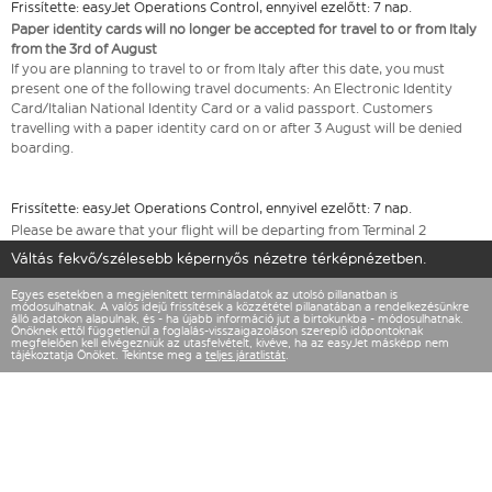
Frissítette: easyJet Operations Control, ennyivel ezelőtt: 7 nap.
Paper identity cards will no longer be accepted for travel to or from Italy
from the 3rd of August
If you are planning to travel to or from Italy after this date, you must
present one of the following travel documents: An Electronic Identity
Card/Italian National Identity Card or a valid passport. Customers
travelling with a paper identity card on or after 3 August will be denied
boarding.
Frissítette: easyJet Operations Control, ennyivel ezelőtt: 7 nap.
Please be aware that your flight will be departing from Terminal 2
Váltás fekvő/szélesebb képernyős nézetre térképnézetben.
Egyes esetekben a megjelenített termináladatok az utolsó pillanatban is
módosulhatnak. A valós idejű frissítések a közzététel pillanatában a rendelkezésünkre
álló adatokon alapulnak, és - ha újabb információ jut a birtokunkba - módosulhatnak.
Önöknek ettől függetlenül a foglalás-visszaigazoláson szereplő időpontoknak
megfelelően kell elvégezniük az utasfelvételt, kivéve, ha az easyJet másképp nem
tájékoztatja Önöket. Tekintse meg a
teljes járatlistát
.