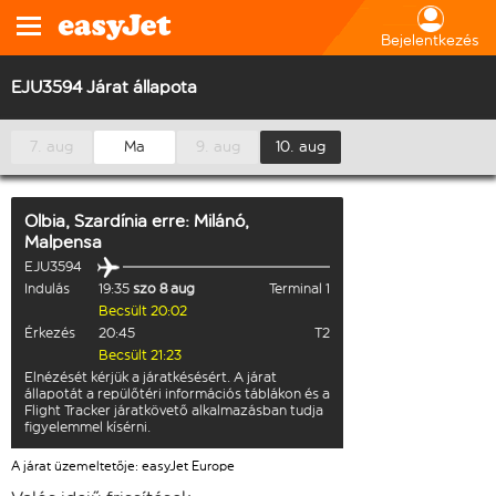
Bejelentkezés
EJU3594 Járat állapota
7. aug
Ma
9. aug
10. aug
Olbia, Szardínia
erre:
Milánó,
Malpensa
EJU3594
Indulás
19:35
szo 8 aug
Terminal 1
Becsült 20:02
Érkezés
20:45
T2
Becsült 21:23
Elnézését kérjük a járatkésésért. A járat
állapotát a repülőtéri információs táblákon és a
Flight Tracker járatkövető alkalmazásban tudja
figyelemmel kísérni.
A járat üzemeltetője: easyJet Europe