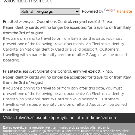
Valós idejű frissítések
  Powered by 
Translate
Frissítette: easyJet Operations Control, ennyivel ezelőtt: 7 nap.
Paper identity cards will no longer be accepted for travel to or from Italy
from the 3rd of August
If you are planning to travel to or from Italy after this date, you must
present one of the following travel documents: An Electronic Identity
Card/Italian National Identity Card or a valid passport. Customers
travelling with a paper identity card on or after 3 August will be denied
boarding.
Frissítette: easyJet Operations Control, ennyivel ezelőtt: 7 nap.
Paper identity cards will no longer be accepted for travel to or from Italy
from the 3rd of August
If you are planning to travel to or from Italy after this date, you must
present one of the following travel documents: An Electronic Identity
Card/Italian National Identity Card or a valid passport. Customers
travelling with a paper identity card on or after 3 August will be denied
boarding.
Váltás fekvő/szélesebb képernyős nézetre térképnézetben.
Egyes esetekben a megjelenített termináladatok az utolsó pillanatban is
módosulhatnak. A valós idejű frissítések a közzététel pillanatában a rendelkezésünkre
álló adatokon alapulnak, és - ha újabb információ jut a birtokunkba - módosulhatnak.