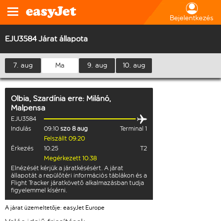
Bejelentkezés
EJU3584 Járat állapota
7. aug
Ma
9. aug
10. aug
Olbia, Szardínia
erre:
Milánó,
Malpensa
EJU3584
Indulás
09:10
szo 8 aug
Terminal 1
Felszállt 09:20
Érkezés
10:25
T2
Megérkezett 10:38
Elnézését kérjük a járatkésésért. A járat
állapotát a repülőtéri információs táblákon és a
Flight Tracker járatkövető alkalmazásban tudja
figyelemmel kísérni.
A járat üzemeltetője: easyJet Europe