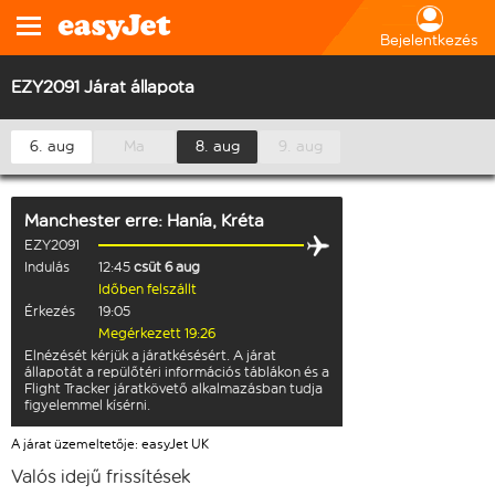
Bejelentkezés
EZY2091 Járat állapota
6. aug
Ma
8. aug
9. aug
Manchester
erre:
Hanía, Kréta
EZY2091
Indulás
12:45
csüt 6 aug
Időben felszállt
Érkezés
19:05
Megérkezett 19:26
Elnézését kérjük a járatkésésért. A járat
állapotát a repülőtéri információs táblákon és a
Flight Tracker járatkövető alkalmazásban tudja
figyelemmel kísérni.
A járat üzemeltetője: easyJet UK
Valós idejű frissítések