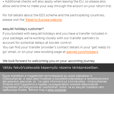
• Additional checks will also apply when leaving the EU, so please also
allow extra time to make your way through the airport on your return trip
For full details about the EES scheme and the participating countries,
please visit the
Travel to Europe website
.
easyJet holidays customer?
If you booked with easyJet holidays and you have a transfer included in
your package, we're working closely with our transfer partners to
account for potential delays at border control.
You can find your transfer provider's contact details in your 'get ready to
go' email, or on your view booking page at
easyjet.com/holidays
We look forward to welcoming you on your upcoming journey.
Váltás fekvő/szélesebb képernyős nézetre térképnézetben.
Egyes esetekben a megjelenített termináladatok az utolsó pillanatban is
módosulhatnak. A valós idejű frissítések a közzététel pillanatában a rendelkezésünkre
álló adatokon alapulnak, és - ha újabb információ jut a birtokunkba - módosulhatnak.
Önöknek ettől függetlenül a foglalás-visszaigazoláson szereplő időpontoknak
megfelelően kell elvégezniük az utasfelvételt, kivéve, ha az easyJet másképp nem
tájékoztatja Önöket. Tekintse meg a
teljes járatlistát
.