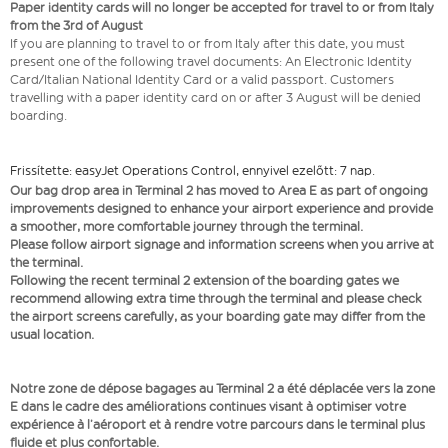
Paper identity cards will no longer be accepted for travel to or from Italy
from the 3rd of August
If you are planning to travel to or from Italy after this date, you must
present one of the following travel documents: An Electronic Identity
Card/Italian National Identity Card or a valid passport. Customers
travelling with a paper identity card on or after 3 August will be denied
boarding.
Frissítette: easyJet Operations Control, ennyivel ezelőtt: 7 nap.
Our bag drop area in Terminal 2 has moved to Area E as part of ongoing
improvements designed to enhance your airport experience and provide
a smoother, more comfortable journey through the terminal.
Please follow airport signage and information screens when you arrive at
the terminal.
Following the recent terminal 2 extension of the boarding gates we
recommend allowing extra time through the terminal and please check
the airport screens carefully, as your boarding gate may differ from the
usual location.
Notre zone de dépose bagages au Terminal 2 a été déplacée vers la zone
E dans le cadre des améliorations continues visant à optimiser votre
expérience à l’aéroport et à rendre votre parcours dans le terminal plus
fluide et plus confortable.