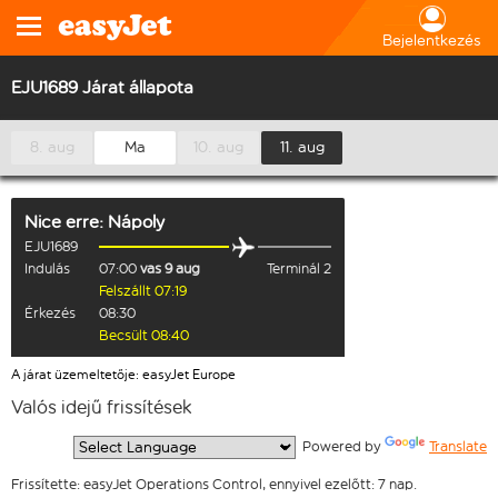
Bejelentkezés
EJU1689 Járat állapota
8. aug
Ma
10. aug
11. aug
Nice
erre:
Nápoly
EJU1689
Indulás
07:00
vas 9 aug
Terminál 2
Felszállt 07:19
Érkezés
08:30
Becsült 08:40
A járat üzemeltetője: easyJet Europe
Valós idejű frissítések
  Powered by 
Translate
Frissítette: easyJet Operations Control, ennyivel ezelőtt: 7 nap.