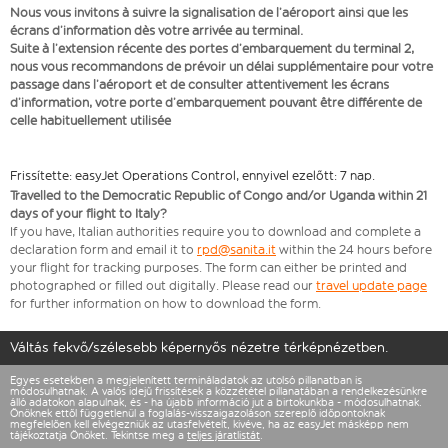
Nous vous invitons à suivre la signalisation de l’aéroport ainsi que les
écrans d’information dès votre arrivée au terminal.
Suite à l’extension récente des portes d’embarquement du terminal 2,
nous vous recommandons de prévoir un délai supplémentaire pour votre
passage dans l’aéroport et de consulter attentivement les écrans
d’information, votre porte d’embarquement pouvant être différente de
celle habituellement utilisée
Frissítette: easyJet Operations Control, ennyivel ezelőtt: 7 nap.
Travelled to the Democratic Republic of Congo and/or Uganda within 21
days of your flight to Italy?
If you have, Italian authorities require you to download and complete a
declaration form and email it to
rpd@sanita.it
within the 24 hours before
your flight for tracking purposes. The form can either be printed and
photographed or filled out digitally. Please read our
travel update page
for further information on how to download the form.
Váltás fekvő/szélesebb képernyős nézetre térképnézetben.
Egyes esetekben a megjelenített termináladatok az utolsó pillanatban is
módosulhatnak. A valós idejű frissítések a közzététel pillanatában a rendelkezésünkre
álló adatokon alapulnak, és - ha újabb információ jut a birtokunkba - módosulhatnak.
Önöknek ettől függetlenül a foglalás-visszaigazoláson szereplő időpontoknak
megfelelően kell elvégezniük az utasfelvételt, kivéve, ha az easyJet másképp nem
tájékoztatja Önöket. Tekintse meg a
teljes járatlistát
.