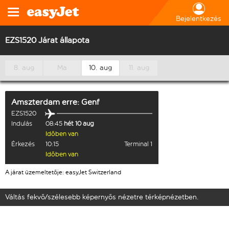
Bejelentkezés
EZS1520 Járat állapota
8. aug
Ma
10. aug
11. aug
Amszterdam
erre:
Genf
EZS1520
Indulás
08:45
hét 10 aug
Időben van
Érkezés
10:15
Terminal 1
Időben van
A járat üzemeltetője: easyJet Switzerland
Váltás fekvő/szélesebb képernyős nézetre térképnézetben.