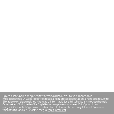
Egyes esetekben a megjelenített termináladatok az utolsó pillanatban is
módosulhatnak. A valós idejű frissítések a közzététel pillanatában a rendelkezésünkre
álló adatokon alapulnak, és - ha újabb információ jut a birtokunkba - módosulhatnak.
Önöknek ettől függetlenül a foglalás-visszaigazoláson szereplő időpontoknak
megfelelően kell elvégezniük az utasfelvételt, kivéve, ha az easyJet másképp nem
tájékoztatja Önöket. Tekintse meg a
teljes járatlistát
.