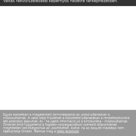
Váltás fekvő/szélesebb képernyős nézetre térképnézetben.
Egyes esetekben a megjelenített termináladatok az utolsó pillanatban is
módosulhatnak. A valós idejű frissítések a közzététel pillanatában a rendelkezésünkre
álló adatokon alapulnak, és - ha újabb információ jut a birtokunkba - módosulhatnak.
Önöknek ettől függetlenül a foglalás-visszaigazoláson szereplő időpontoknak
megfelelően kell elvégezniük az utasfelvételt, kivéve, ha az easyJet másképp nem
tájékoztatja Önöket. Tekintse meg a
teljes járatlistát
.