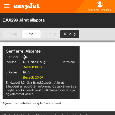
Bejelentkezés
EJU1299 Járat állapota
7. aug
Ma
9. aug
10. aug
Genf
erre:
Alicante
EJU1299
Indulás
17:50
szo 8 aug
Terminal 1
Becsült 18:10
Érkezés
19:55
Becsült 20:07
Elnézését kérjük a járatkésésért. A járat
állapotát a repülőtéri információs táblákon és a
Flight Tracker járatkövető alkalmazásban tudja
figyelemmel kísérni.
A járat üzemeltetője: easyJet Switzerland