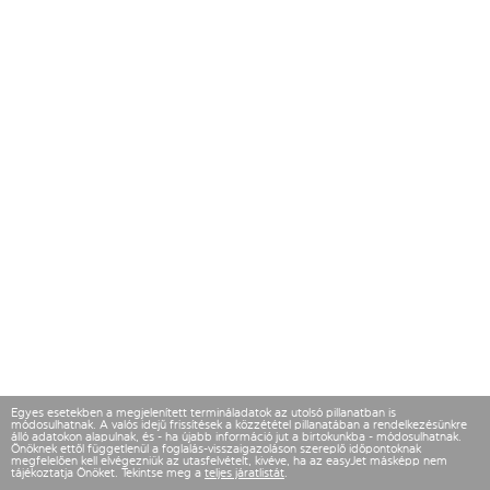
Egyes esetekben a megjelenített termináladatok az utolsó pillanatban is
módosulhatnak. A valós idejű frissítések a közzététel pillanatában a rendelkezésünkre
álló adatokon alapulnak, és - ha újabb információ jut a birtokunkba - módosulhatnak.
Önöknek ettől függetlenül a foglalás-visszaigazoláson szereplő időpontoknak
megfelelően kell elvégezniük az utasfelvételt, kivéve, ha az easyJet másképp nem
tájékoztatja Önöket. Tekintse meg a
teljes járatlistát
.