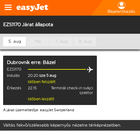
Bejelentkezés
EZS1170 Járat állapota
5. aug
Ma
7. aug
8. aug
Dubrovnik
erre:
Bázel
EZS1170
Indulás
20:20
sze 5 aug
Időben felszállt
Érkezés
22:15
Terminál check-in svájci
szektor
Időben leszállt
A járat üzemeltetője: easyJet Switzerland
Váltás fekvő/szélesebb képernyős nézetre térképnézetben.