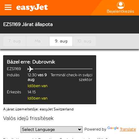
Bejelentkezés
EZS1169 Járat állapota
7. aug
Ma
9. aug
10. aug
Bázel
erre:
Dubrovnik
EZS1169
Indulás
12:30
vas 9
Terminál check-in svájci
aug
szektor
Időben van
Érkezés
14:15
Időben van
A járat üzemeltetője: easyJet Switzerland
Valós idejű frissítések
  Powered by 
Translate