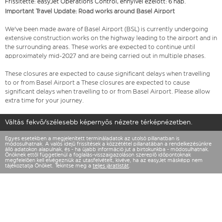
Frissítette: easyJet Operations Control, ennyivel ezelőtt: 6 nap.
Important Travel Update: Road works around Basel Airport
We've been made aware of Basel Airport (BSL) is currently undergoing
extensive construction works on the highway leading to the airport and in
the surrounding areas. These works are expected to continue until
approximately mid-2027 and are being carried out in multiple phases.
These closures are expected to cause significant delays when travelling
to or from Basel Airport a These closures are expected to cause
significant delays when travelling to or from Basel Airport. Please allow
extra time for your journey.
Váltás fekvő/szélesebb képernyős nézetre térképnézetben.
Egyes esetekben a megjelenített termináladatok az utolsó pillanatban is
módosulhatnak. A valós idejű frissítések a közzététel pillanatában a rendelkezésünkre
álló adatokon alapulnak, és - ha újabb információ jut a birtokunkba - módosulhatnak.
Önöknek ettől függetlenül a foglalás-visszaigazoláson szereplő időpontoknak
megfelelően kell elvégezniük az utasfelvételt, kivéve, ha az easyJet másképp nem
tájékoztatja Önöket. Tekintse meg a
teljes járatlistát
.