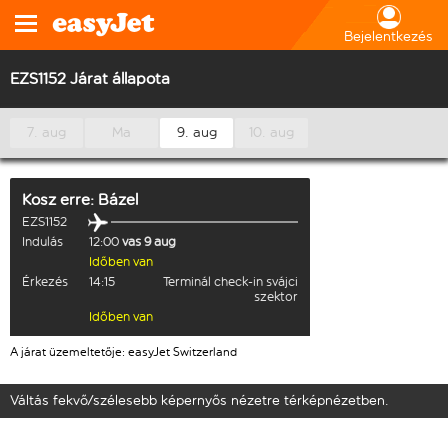
Bejelentkezés
EZS1152 Járat állapota
7. aug
Ma
9. aug
10. aug
Kosz
erre:
Bázel
EZS1152
Indulás
12:00
vas 9 aug
Időben van
Érkezés
14:15
Terminál check-in svájci
szektor
Időben van
A járat üzemeltetője: easyJet Switzerland
Váltás fekvő/szélesebb képernyős nézetre térképnézetben.