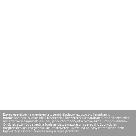
Egyes esetekben a megjelenített termináladatok az utolsó pillanatban is
módosulhatnak. A valós idejű frissítések a közzététel pillanatában a rendelkezésünkre
álló adatokon alapulnak, és - ha újabb információ jut a birtokunkba - módosulhatnak.
Önöknek ettől függetlenül a foglalás-visszaigazoláson szereplő időpontoknak
megfelelően kell elvégezniük az utasfelvételt, kivéve, ha az easyJet másképp nem
tájékoztatja Önöket. Tekintse meg a
teljes járatlistát
.