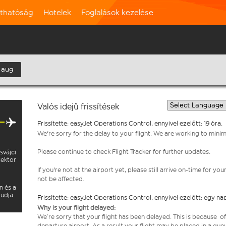
rthatóság
Hotelek
Foglalások kezelése
 aug
Valós idejű frissítések
Frissítette: easyJet Operations Control, ennyivel ezelőtt: 19 óra.
We're sorry for the delay to your flight. We are working to mini
Please continue to check Flight Tracker for further updates.
svájci
zektor
If you're not at the airport yet, please still arrive on-time for 
not be affected.
n és a
tudja
Frissítette: easyJet Operations Control, ennyivel ezelőtt: egy na
Why is your flight delayed:
We’re sorry that your flight has been delayed. This is because of a
departure airport. As a result your flight may be placed in a que