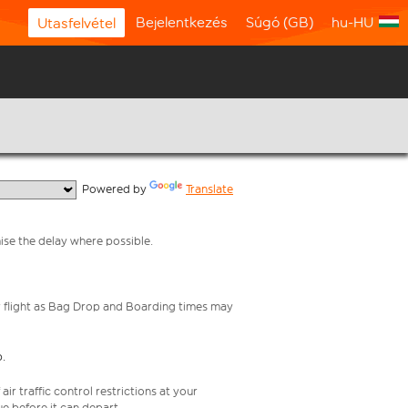
Bejelentkezés
Súgó (GB)
hu-HU
Utasfelvétel
  Powered by 
Translate
mise the delay where possible.
your flight as Bag Drop and Boarding times may
p.
ir traffic control restrictions at your
ue before it can depart.