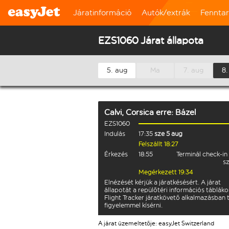
Járatinformáció
Autók/extrák
Fennta
EZS1060 Járat állapota
5. aug
Ma
7. aug
8.
Calvi, Corsica
erre:
Bázel
EZS1060
Indulás
17:35
sze 5 aug
Felszállt 18:27
Érkezés
18:55
Terminál check-in 
s
Megérkezett 19:34
Elnézését kérjük a járatkésésért. A járat
állapotát a repülőtéri információs tábláko
Flight Tracker járatkövető alkalmazásban 
figyelemmel kísérni.
A járat üzemeltetője: easyJet Switzerland