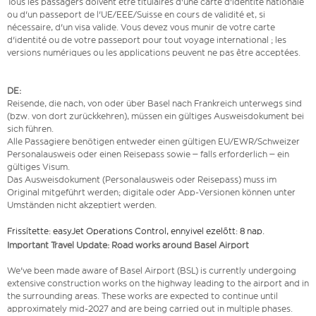
Tous les passagers doivent être titulaires d'une carte d'identité nationale
ou d'un passeport de l'UE/EEE/Suisse en cours de validité et, si
nécessaire, d'un visa valide. Vous devez vous munir de votre carte
d'identité ou de votre passeport pour tout voyage international ; les
versions numériques ou les applications peuvent ne pas être acceptées.
DE:
Reisende, die nach, von oder über Basel nach Frankreich unterwegs sind
(bzw. von dort zurückkehren), müssen ein gültiges Ausweisdokument bei
sich führen.
Alle Passagiere benötigen entweder einen gültigen EU/EWR/Schweizer
Personalausweis oder einen Reisepass sowie – falls erforderlich – ein
gültiges Visum.
Das Ausweisdokument (Personalausweis oder Reisepass) muss im
Original mitgeführt werden; digitale oder App-Versionen können unter
Umständen nicht akzeptiert werden.
Frissítette: easyJet Operations Control, ennyivel ezelőtt: 8 nap.
Important Travel Update: Road works around Basel Airport
We've been made aware of Basel Airport (BSL) is currently undergoing
extensive construction works on the highway leading to the airport and in
the surrounding areas. These works are expected to continue until
approximately mid-2027 and are being carried out in multiple phases.