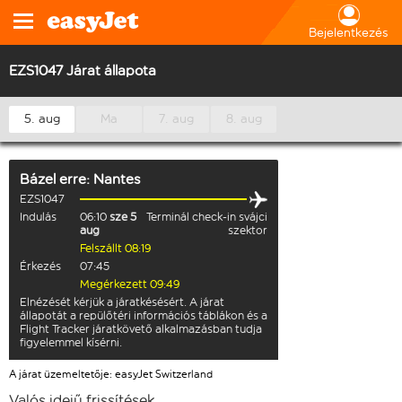
Bejelentkezés
EZS1047 Járat állapota
5. aug
Ma
7. aug
8. aug
Bázel
erre:
Nantes
EZS1047
Indulás
06:10
sze 5
Terminál check-in svájci
aug
szektor
Felszállt 08:19
Érkezés
07:45
Megérkezett 09:49
Elnézését kérjük a járatkésésért. A járat
állapotát a repülőtéri információs táblákon és a
Flight Tracker járatkövető alkalmazásban tudja
figyelemmel kísérni.
A járat üzemeltetője: easyJet Switzerland
Valós idejű frissítések