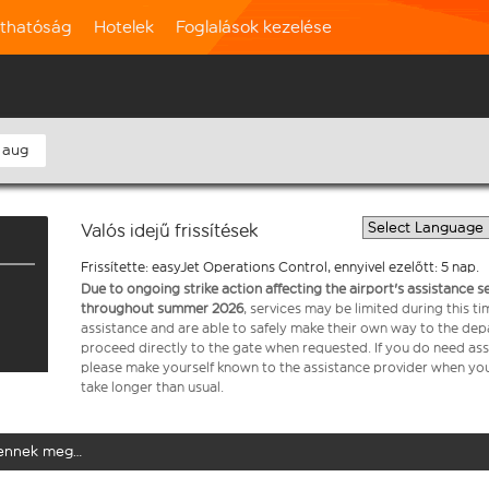
rthatóság
Hotelek
Foglalások kezelése
 aug
Valós idejű frissítések
Frissítette: easyJet Operations Control, ennyivel ezelőtt: 5 nap.
Due to ongoing strike action affecting the airport's assistance 
throughout summer 2026
, services may be limited during this 
assistance and are able to safely make their own way to the dep
proceed directly to the gate when requested. If you do need assi
please make yourself known to the assistance provider when you 
take longer than usual.
elennek meg…