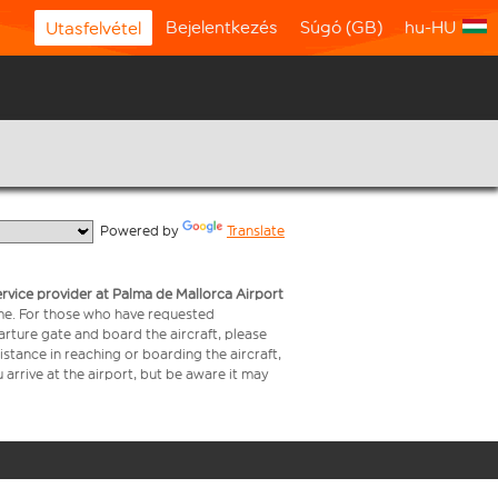
Bejelentkezés
Súgó (GB)
hu-HU
Utasfelvétel
  Powered by 
Translate
service provider at Palma de Mallorca Airport
time. For those who have requested
arture gate and board the aircraft, please
stance in reaching or boarding the aircraft,
arrive at the airport, but be aware it may