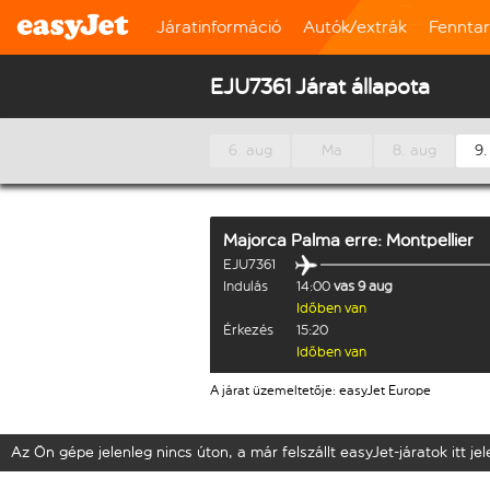
Járatinformáció
Autók/extrák
Fennta
EJU7361 Járat állapota
6. aug
Ma
8. aug
9.
Majorca Palma
erre:
Montpellier
EJU7361
Indulás
14:00
vas 9 aug
Időben van
Érkezés
15:20
Időben van
A járat üzemeltetője: easyJet Europe
Az Ön gépe jelenleg nincs úton, a már felszállt easyJet-járatok itt j