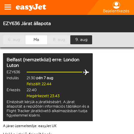
Bejelentkezés
EZY636 Járat állapota
6. aug
Ma
8. aug
9. aug
Belfast (nemzetközi)
erre:
London
Luton
EZY636
Indulás
21:30
pén 7 aug
Felszállt 22:44
Érkezés
22:40
Megérkezett 23:43
Elnézését kérjük a járatkésésért. A járat
állapotát a repülőtéri információs táblákon és a
Flight Tracker járatkövető alkalmazásban tudja
figyelemmel kísérni.
A járat üzemeltetője: easyJet UK