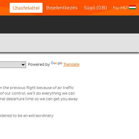
Bejelentkezés
Súgó (GB)
hu-HU
Utasfelvétel
  Powered by 
Translate
 the previous flight because of air traffic
e of our control, we’ll do everything we can
iginal departure time so we can get you away
nsidered to be an extraordinary