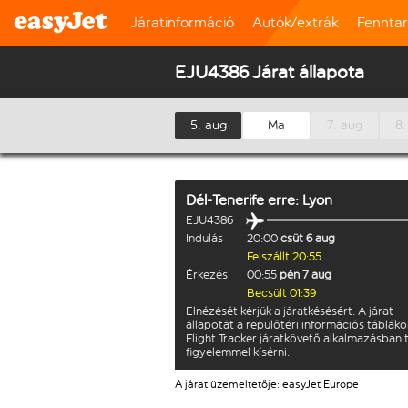
Járatinformáció
Autók/extrák
Fennta
EJU4386 Járat állapota
5. aug
Ma
7. aug
8.
Dél-Tenerife
erre:
Lyon
EJU4386
Indulás
20:00
csüt 6 aug
Felszállt 20:55
Érkezés
00:55
pén 7 aug
Becsült 01:39
Elnézését kérjük a járatkésésért. A járat
állapotát a repülőtéri információs tábláko
Flight Tracker járatkövető alkalmazásban 
figyelemmel kísérni.
A járat üzemeltetője: easyJet Europe