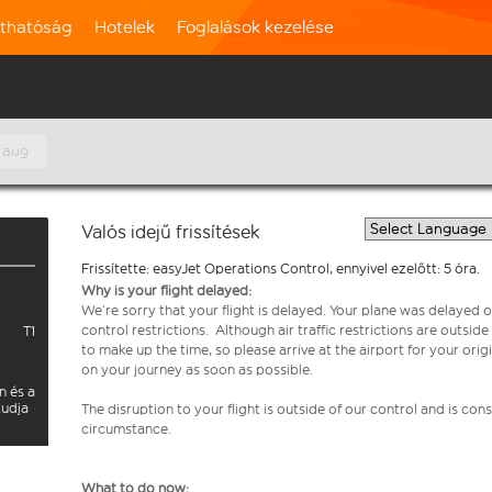
rthatóság
Hotelek
Foglalások kezelése
 aug
Valós idejű frissítések
Frissítette: easyJet Operations Control, ennyivel ezelőtt: 5 óra.
Why is your flight delayed:
We’re sorry that your flight is delayed. Your plane was delayed on
control restrictions. Although air traffic restrictions are outsid
T1
to make up the time, so please arrive at the airport for your or
on your journey as soon as possible.
n és a
tudja
The disruption to your flight is outside of our control and is co
circumstance.
What to do now: