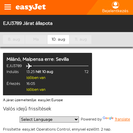
Bejelentkezés
EJU3789 Járat állapota
8. aug
Ma
10. aug
11. aug
Milánó, Malpensa
erre:
Sevilla
EJU3789
Indulás
13:25
hét 10 aug
T2
Időben van
Érkezés
16:05
Időben van
A járat üzemeltetője: easyJet Europe
Valós idejű frissítések
  Powered by 
Translate
Frissítette: easyJet Operations Control, ennyivel ezelőtt: 2 nap.