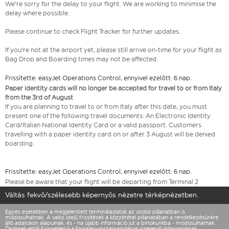
We're sorry for the delay to your flight. We are working to minimise the
delay where possible.
Please continue to check Flight Tracker for further updates.
If you're not at the airport yet, please still arrive on-time for your flight as
Bag Drop and Boarding times may not be affected.
Frissítette: easyJet Operations Control, ennyivel ezelőtt: 6 nap.
Paper identity cards will no longer be accepted for travel to or from Italy
from the 3rd of August
If you are planning to travel to or from Italy after this date, you must
present one of the following travel documents: An Electronic Identity
Card/Italian National Identity Card or a valid passport. Customers
travelling with a paper identity card on or after 3 August will be denied
boarding.
Frissítette: easyJet Operations Control, ennyivel ezelőtt: 6 nap.
Please be aware that your flight will be departing from Terminal 2
Váltás fekvő/szélesebb képernyős nézetre térképnézetben.
Egyes esetekben a megjelenített termináladatok az utolsó pillanatban is
módosulhatnak. A valós idejű frissítések a közzététel pillanatában a rendelkezésünkre
álló adatokon alapulnak, és - ha újabb információ jut a birtokunkba - módosulhatnak.
Önöknek ettől függetlenül a foglalás-visszaigazoláson szereplő időpontoknak