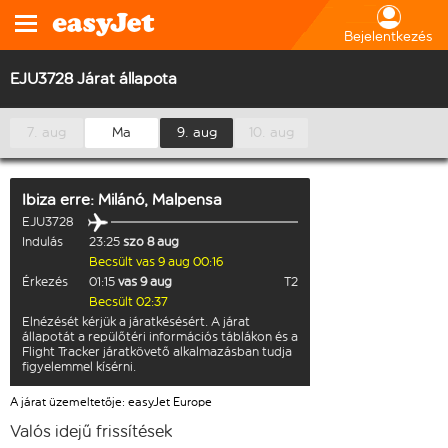
Bejelentkezés
EJU3728 Járat állapota
7. aug
Ma
9. aug
10. aug
Ibiza
erre:
Milánó, Malpensa
EJU3728
Indulás
23:25
szo 8 aug
Becsült vas 9 aug 00:16
Érkezés
01:15
vas 9 aug
T2
Becsült 02:37
Elnézését kérjük a járatkésésért. A járat
állapotát a repülőtéri információs táblákon és a
Flight Tracker járatkövető alkalmazásban tudja
figyelemmel kísérni.
A járat üzemeltetője: easyJet Europe
Valós idejű frissítések