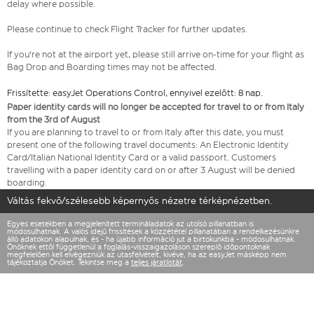
delay where possible.
Please continue to check Flight Tracker for further updates.
If you're not at the airport yet, please still arrive on-time for your flight as
Bag Drop and Boarding times may not be affected.
Frissítette: easyJet Operations Control, ennyivel ezelőtt: 8 nap.
Paper identity cards will no longer be accepted for travel to or from Italy
from the 3rd of August
If you are planning to travel to or from Italy after this date, you must
present one of the following travel documents: An Electronic Identity
Card/Italian National Identity Card or a valid passport. Customers
travelling with a paper identity card on or after 3 August will be denied
boarding.
Váltás fekvő/szélesebb képernyős nézetre térképnézetben.
Egyes esetekben a megjelenített termináladatok az utolsó pillanatban is
módosulhatnak. A valós idejű frissítések a közzététel pillanatában a rendelkezésünkre
álló adatokon alapulnak, és - ha újabb információ jut a birtokunkba - módosulhatnak.
Önöknek ettől függetlenül a foglalás-visszaigazoláson szereplő időpontoknak
megfelelően kell elvégezniük az utasfelvételt, kivéve, ha az easyJet másképp nem
tájékoztatja Önöket. Tekintse meg a
teljes járatlistát
.