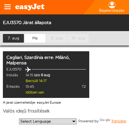
Bejelentkezés
EJU3570 Járat állapota
7. aug
Ma
9. aug
10. aug
Cagliari, Szardínia
erre:
Milánó,
Malpensa
EJU3570
Indulás
14:15
szo 8 aug
Becsült 14:17
Érkezés
15:45
T2
Időben van
A járat üzemeltetője: easyJet Europe
Valós idejű frissítések
  Powered by 
Translate