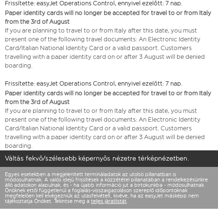
Frissítette: easyJet Operations Control, ennyivel ezelőtt: 7 nap.
Paper identity cards will no longer be accepted for travel to or from Italy
from the 3rd of August
If you are planning to travel to or from Italy after this date, you must
present one of the following travel documents: An Electronic Identity
Card/Italian National Identity Card or a valid passport. Customers
travelling with a paper identity card on or after 3 August will be denied
boarding.
Frissítette: easyJet Operations Control, ennyivel ezelőtt: 7 nap.
Paper identity cards will no longer be accepted for travel to or from Italy
from the 3rd of August
If you are planning to travel to or from Italy after this date, you must
present one of the following travel documents: An Electronic Identity
Card/Italian National Identity Card or a valid passport. Customers
travelling with a paper identity card on or after 3 August will be denied
boarding.
Váltás fekvő/szélesebb képernyős nézetre térképnézetben.
Egyes esetekben a megjelenített termináladatok az utolsó pillanatban is
módosulhatnak. A valós idejű frissítések a közzététel pillanatában a rendelkezésünkre
álló adatokon alapulnak, és - ha újabb információ jut a birtokunkba - módosulhatnak.
Önöknek ettől függetlenül a foglalás-visszaigazoláson szereplő időpontoknak
megfelelően kell elvégezniük az utasfelvételt, kivéve, ha az easyJet másképp nem
tájékoztatja Önöket. Tekintse meg a
teljes járatlistát
.