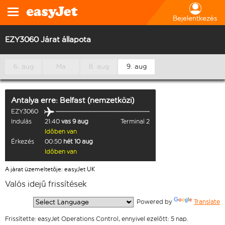
Bejelentkezés
EZY3060 Járat állapota
6. aug
Ma
8. aug
9. aug
Antalya
erre:
Belfast (nemzetközi)
EZY3060
Indulás
21:40
vas 9 aug
Terminal 2
Időben van
Érkezés
00:50
hét 10 aug
Időben van
A járat üzemeltetője: easyJet UK
Valós idejű frissítések
  Powered by 
Translate
Frissítette: easyJet Operations Control, ennyivel ezelőtt: 5 nap.