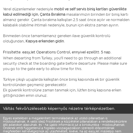
Yerel düzenlemeler nedeniyle
mobil ve self servis biniş kartları güvenlikte
kabul edilmediği için
,
Çanta Bırakma
masalarımızın birinden bir biniş kartı
almanız gerekir. Çanta bırakma kalkıştan 2.5 saat önce açılır ve normalden
kalabalık olabilme ihtimali nedeniyle, bunun için ekstra zaman ayırın.
Binmeden önce tamamlamanız gereken ilave güvenlik kontrolü
olduğundan,
Kapıya erkenden gidin
.
Frissítette: easyJet Operations Control, ennyivel ezelőtt: 5 nap.
When departing from Turkey, you'll need to go through an additional
security check at the boarding gate before departure. Please make sure
you go to the gate early to allow time for this.
Türkiye çıkışlı uçuşlarda kalkıştan önce biniş kapısında ek bir güvenlik
kontrolünden geçmeniz gerekecektir.
Ek güvenlik kontrolüne zaman tanımak için, lütfen biniş kapısına erken
gittiğinizden emin olunuz.
Váltás fekvő/szélesebb képernyős nézetre térképnézetben.
Egyes esetekben a megjelenített termináladatok az utolsó pillanatban is
módosulhatnak. A valós idejű frissítések a közzététel pillanatában a rendelkezésünkre
álló adatokon alapulnak, és - ha újabb információ jut a birtokunkba - módosulhatnak.
Önöknek ettől függetlenül a foglalás-visszaigazoláson szereplő időpontoknak
megfelelően kell elvégezniük az utasfelvételt, kivéve, ha az easyJet másképp nem