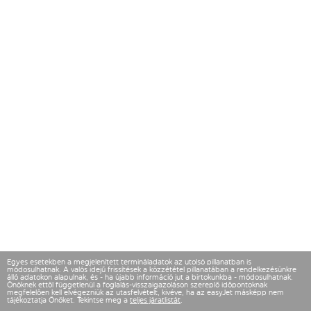
Egyes esetekben a megjelenített termináladatok az utolsó pillanatban is
módosulhatnak. A valós idejű frissítések a közzététel pillanatában a rendelkezésünkre
álló adatokon alapulnak, és - ha újabb információ jut a birtokunkba - módosulhatnak.
Önöknek ettől függetlenül a foglalás-visszaigazoláson szereplő időpontoknak
megfelelően kell elvégezniük az utasfelvételt, kivéve, ha az easyJet másképp nem
tájékoztatja Önöket. Tekintse meg a
teljes járatlistát
.