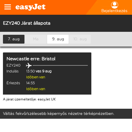
Bejelentkezés
EZY240 Járat állapota
7. aug
Ma
9. aug
10. aug
Newcastle
erre:
Bristol
EZY240
Indulás
13:50
vas 9 aug
Időben van
Érkezés
14:55
Időben van
A járat üzemeltetője: easyJet UK
Váltás fekvő/szélesebb képernyős nézetre térképnézetben.