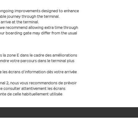
f ongoing improvements designed to enhance
le journey through the terminal.
rrive at the terminal.
s we recommend allowing extra time through
your boarding gate may differ from the usual
 la zone E dans le cadre des améliorations
endre votre parcours dans le terminal plus
ue les écrans d’information dès votre arrivée
inal 2, nous vous recommandons de prévoir
e consulter attentivement les écrans
te de celle habituellement utilisée