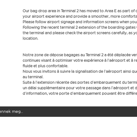
Our bag drop area in Terminal 2 has moved to Area E as part o
your airport experience and provide a smoother, more comfortab
Please follow airport signage and information screens when you a
Following the recent terminal 2 extension of the boarding gate
the terminal and please check the airport screens carefully, as 
location.
Notre zone de dépose bagages au Terminal 2 a été déplacée vers
continues visant à optimiser votre expérience à l’aéroport et à r
fluide et plus confortable.
Nous vous invitons à suivre la signalisation de l’aéroport ainsi q
au terminal.
Suite à l’extension récente des portes d’embarquement du term
un délai supplémentaire pour votre passage dans l’aéroport et d
d’information, votre porte d’embarquement pouvant être différen
elennek meg…