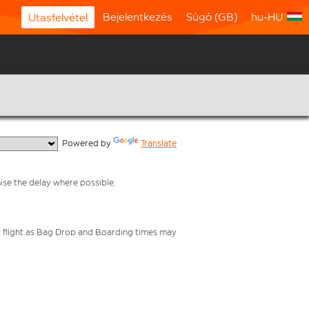
Bejelentkezés
Súgó (GB)
hu-HU
Utasfelvétel
  Powered by 
Translate
mise the delay where possible.
your flight as Bag Drop and Boarding times may