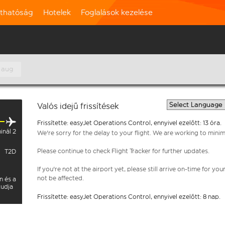
rthatóság
Hotelek
Foglalások kezelése
 aug
Valós idejű frissítések
Frissítette: easyJet Operations Control, ennyivel ezelőtt: 13 óra.
inál 2
We're sorry for the delay to your flight. We are working to mini
Please continue to check Flight Tracker for further updates.
T2D
If you're not at the airport yet, please still arrive on-time for 
not be affected.
n és a
tudja
Frissítette: easyJet Operations Control, ennyivel ezelőtt: 8 nap.