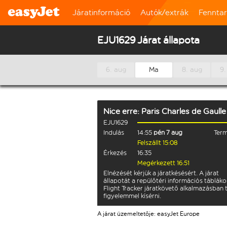
Járatinformáció
Autók/extrák
Fennta
EJU1629 Járat állapota
6. aug
Ma
8. aug
9.
Nice
erre:
Paris Charles de Gaulle
EJU1629
Indulás
14:55
pén 7 aug
Term
Felszállt 15:08
Érkezés
16:35
Megérkezett 16:51
Elnézését kérjük a járatkésésért. A járat
állapotát a repülőtéri információs tábláko
Flight Tracker járatkövető alkalmazásban 
figyelemmel kísérni.
A járat üzemeltetője: easyJet Europe