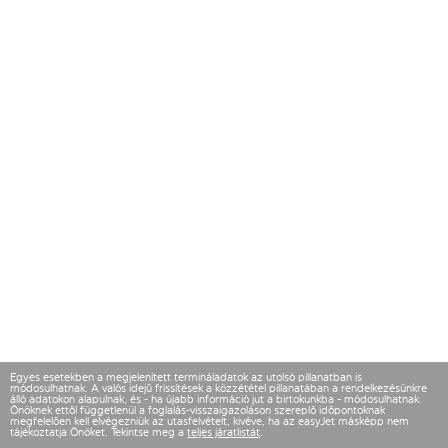
Egyes esetekben a megjelenített termináladatok az utolsó pillanatban is
módosulhatnak. A valós idejű frissítések a közzététel pillanatában a rendelkezésünkre
álló adatokon alapulnak, és - ha újabb információ jut a birtokunkba - módosulhatnak.
Önöknek ettől függetlenül a foglalás-visszaigazoláson szereplő időpontoknak
megfelelően kell elvégezniük az utasfelvételt, kivéve, ha az easyJet másképp nem
tájékoztatja Önöket. Tekintse meg a
teljes járatlistát
.