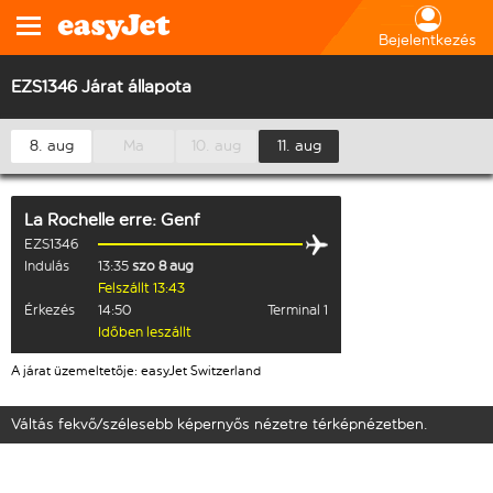
Bejelentkezés
EZS1346 Járat állapota
8. aug
Ma
10. aug
11. aug
La Rochelle
erre:
Genf
EZS1346
Indulás
13:35
szo 8 aug
Felszállt 13:43
Érkezés
14:50
Terminal 1
Időben leszállt
A járat üzemeltetője: easyJet Switzerland
Váltás fekvő/szélesebb képernyős nézetre térképnézetben.