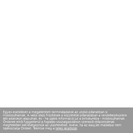
Egyes esetekben a megjelenített termináladatok az utolsó pillanatban is
módosulhatnak. A valós idejű frissítések a közzététel pillanatában a rendelkezésünkre
álló adatokon alapulnak, és - ha újabb információ jut a birtokunkba - módosulhatnak.
Önöknek ettől függetlenül a foglalás-visszaigazoláson szereplő időpontoknak
megfelelően kell elvégezniük az utasfelvételt, kivéve, ha az easyJet másképp nem
tájékoztatja Önöket. Tekintse meg a
teljes járatlistát
.