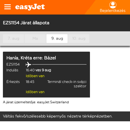
Bejelentkezés
EZS1154 Járat állapota
7. aug
Ma
9. aug
10. aug
Hanía, Kréta
erre:
Bázel
EZS1154
Indulás
16:40
vas 9 aug
Időben van
Érkezés
18:45
Terminál check-in svájci
szektor
Időben van
A járat üzemeltetője: easyJet Switzerland
Váltás fekvő/szélesebb képernyős nézetre térképnézetben.