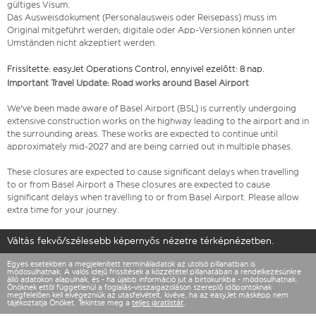
gültiges Visum.
Das Ausweisdokument (Personalausweis oder Reisepass) muss im
Original mitgeführt werden; digitale oder App-Versionen können unter
Umständen nicht akzeptiert werden.
Frissítette: easyJet Operations Control, ennyivel ezelőtt: 8 nap.
Important Travel Update: Road works around Basel Airport
We've been made aware of Basel Airport (BSL) is currently undergoing
extensive construction works on the highway leading to the airport and in
the surrounding areas. These works are expected to continue until
approximately mid-2027 and are being carried out in multiple phases.
These closures are expected to cause significant delays when travelling
to or from Basel Airport a These closures are expected to cause
significant delays when travelling to or from Basel Airport. Please allow
extra time for your journey.
Váltás fekvő/szélesebb képernyős nézetre térképnézetben.
Egyes esetekben a megjelenített termináladatok az utolsó pillanatban is
módosulhatnak. A valós idejű frissítések a közzététel pillanatában a rendelkezésünkre
álló adatokon alapulnak, és - ha újabb információ jut a birtokunkba - módosulhatnak.
Önöknek ettől függetlenül a foglalás-visszaigazoláson szereplő időpontoknak
megfelelően kell elvégezniük az utasfelvételt, kivéve, ha az easyJet másképp nem
tájékoztatja Önöket. Tekintse meg a
teljes járatlistát
.