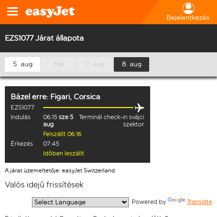
Bejelentkezés
EZS1077 Járat állapota
5. aug
Ma
7. aug
8. aug
Bázel
erre:
Figari, Corsica
EZS1077
Indulás
06:15
sze 5
Terminál check-in svájci
aug
szektor
Felszállt 06:16
Érkezés
07:45
Időben leszállt
A járat üzemeltetője: easyJet Switzerland
Valós idejű frissítések
  Powered by 
Translate