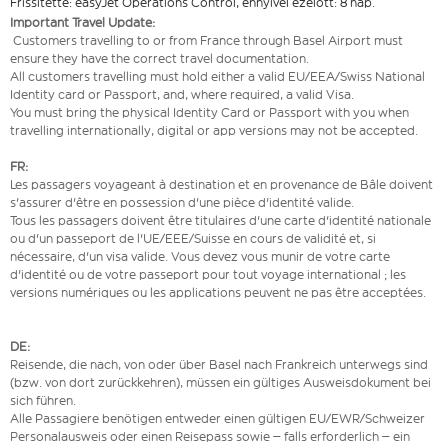
Frissítette: easyJet Operations Control, ennyivel ezelőtt: 8 nap.
Important Travel Update:
Customers travelling to or from France through Basel Airport must
ensure they have the correct travel documentation.
All customers travelling must hold either a valid EU/EEA/Swiss National
Identity card or Passport, and, where required, a valid Visa.
You must bring the physical Identity Card or Passport with you when
travelling internationally, digital or app versions may not be accepted.
FR:
Les passagers voyageant à destination et en provenance de Bâle doivent
s'assurer d'être en possession d'une pièce d'identité valide.
Tous les passagers doivent être titulaires d'une carte d'identité nationale
ou d'un passeport de l'UE/EEE/Suisse en cours de validité et, si
nécessaire, d'un visa valide. Vous devez vous munir de votre carte
d'identité ou de votre passeport pour tout voyage international ; les
versions numériques ou les applications peuvent ne pas être acceptées.
DE:
Reisende, die nach, von oder über Basel nach Frankreich unterwegs sind
(bzw. von dort zurückkehren), müssen ein gültiges Ausweisdokument bei
sich führen.
Alle Passagiere benötigen entweder einen gültigen EU/EWR/Schweizer
Personalausweis oder einen Reisepass sowie – falls erforderlich – ein