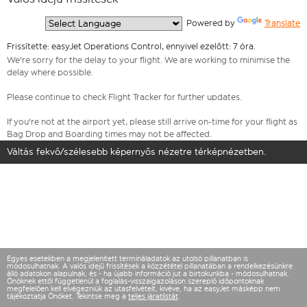
  Powered by 
Translate
Frissítette: easyJet Operations Control, ennyivel ezelőtt: 7 óra.
We're sorry for the delay to your flight. We are working to minimise the
delay where possible.
Please continue to check Flight Tracker for further updates.
If you're not at the airport yet, please still arrive on-time for your flight as
Bag Drop and Boarding times may not be affected.
Váltás fekvő/szélesebb képernyős nézetre térképnézetben.
Egyes esetekben a megjelenített termináladatok az utolsó pillanatban is
módosulhatnak. A valós idejű frissítések a közzététel pillanatában a rendelkezésünkre
álló adatokon alapulnak, és - ha újabb információ jut a birtokunkba - módosulhatnak.
Önöknek ettől függetlenül a foglalás-visszaigazoláson szereplő időpontoknak
megfelelően kell elvégezniük az utasfelvételt, kivéve, ha az easyJet másképp nem
tájékoztatja Önöket. Tekintse meg a
teljes járatlistát
.