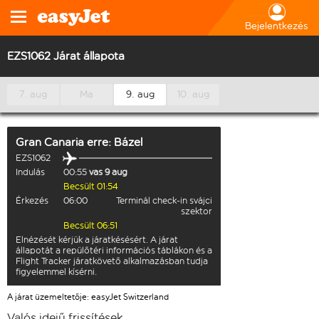
Bejelentkezés
EZS1062 Járat állapota
7. aug
Ma
9. aug
10. aug
Gran Canaria
erre:
Bázel
EZS1062
Indulás
00:55
vas 9 aug
Becsült 01:54
Érkezés
06:00
Terminál check-in svájci
szektor
Becsült 06:51
Elnézését kérjük a járatkésésért. A járat
állapotát a repülőtéri információs táblákon és a
Flight Tracker járatkövető alkalmazásban tudja
figyelemmel kísérni.
A járat üzemeltetője: easyJet Switzerland
Valós idejű frissítések