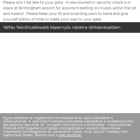
Please don’t be late to your gate: A new biometric security check is in
place at Birmingham airport for anyone travelling on routes within the UK
and Ireland. Please keep your ID and boarding pass to hand and give
yourself plenty of time to make your way to your gate.
Váltás fekvő/szélesebb képernyős nézetre térképnézetben.
Egyes esetekben a megjelenített termináladatok az utolsó pillanatban is
módosulhatnak. A valós idejű frissítések a közzététel pillanatában a rendelkezésünkre
álló adatokon alapulnak, és - ha újabb információ jut a birtokunkba - módosulhatnak.
Önöknek ettől függetlenül a foglalás-visszaigazoláson szereplő időpontoknak
megfelelően kell elvégezniük az utasfelvételt, kivéve, ha az easyJet másképp nem
tájékoztatja Önöket. Tekintse meg a
teljes járatlistát
.