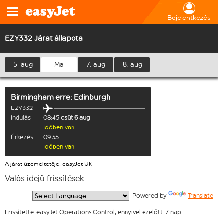
Bejelentkezés
EZY332 Járat állapota
5. aug
Ma
7. aug
8. aug
Birmingham
erre:
Edinburgh
EZY332
Indulás
08:45
csüt 6 aug
Időben van
Érkezés
09:55
Időben van
A járat üzemeltetője: easyJet UK
Valós idejű frissítések
  Powered by 
Translate
Frissítette: easyJet Operations Control, ennyivel ezelőtt: 7 nap.