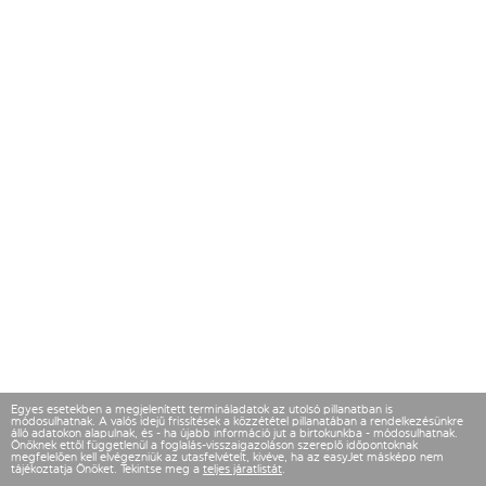
Egyes esetekben a megjelenített termináladatok az utolsó pillanatban is
módosulhatnak. A valós idejű frissítések a közzététel pillanatában a rendelkezésünkre
álló adatokon alapulnak, és - ha újabb információ jut a birtokunkba - módosulhatnak.
Önöknek ettől függetlenül a foglalás-visszaigazoláson szereplő időpontoknak
megfelelően kell elvégezniük az utasfelvételt, kivéve, ha az easyJet másképp nem
tájékoztatja Önöket. Tekintse meg a
teljes járatlistát
.