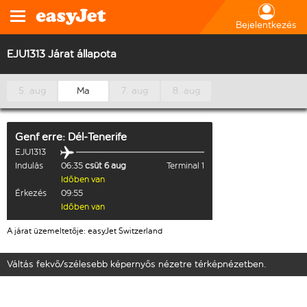
Bejelentkezés
EJU1313 Járat állapota
5. aug
Ma
7. aug
8. aug
Genf
erre:
Dél-Tenerife
EJU1313
Indulás
06:35
csüt 6 aug
Terminal 1
Időben van
Érkezés
09:55
Időben van
A járat üzemeltetője: easyJet Switzerland
Váltás fekvő/szélesebb képernyős nézetre térképnézetben.