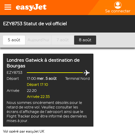
Se connecter
EZY8753 Statut de vol officiel
5 août
Aujourd’hui
7 août
8 août
Londres Gatwick
à destination de
Bourgas
EZY8753
Départ
17:00
mer. 5 août
Terminal Nord
Départ 17:10
Arrivée
22:20
Arrivée 22:35
Nous sommes sincèrement désolés pour le
retard de votre vol. Veuillez consulter les
écrans d’affichage de l’aéroport ainsi que le
Flight Tracker pour être informé des dernières
mises à jour.
Vol opéré par easyJet UK