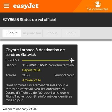
Se connecter
EZY8658 Statut de vol officiel
5 août
Aujourd’hui
7 août
8 août
Chypre Larnaca
à destination de
Londres Gatwick
EZY8658
Départ
18:50
mer. 5 août
Nouveau terminal
Départ 19:34
Arrivée
21:50
Terminal Nord
Arrivée 22:19
Nous sommes sincèrement désolés pour le
retard de votre vol. Veuillez consulter les
écrans d’affichage de l’aéroport ainsi que le
Flight Tracker pour être informé des dernières
mises à jour.
Vol opéré par easyJet UK